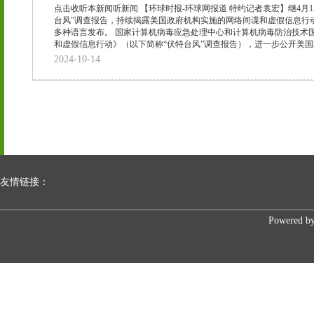
点击收听本新闻听新闻 【环球时报-环球网报道 特约记者袁宏】继4月
台风”调查报告，持续揭露美国政府机构实施的网络间谍和虚假信息行
多种语言发布。 国家计算机病毒应急处理中心和计算机病毒防治技术国
和虚假信息行动》（以下简称“伏特台风”调查报告），进一步公开美国联
2024-10-14
友情链接：
Powered b