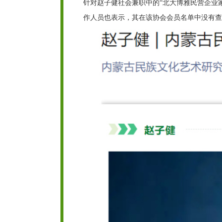
针对赵子健社会兼职中的“北大博雅民营企业
作人员也表示，其在该协会会员名单中没有查