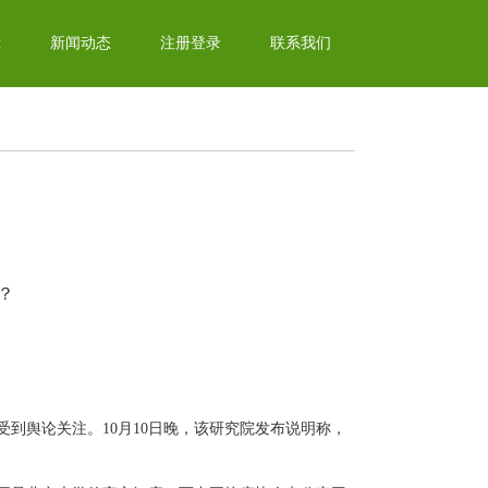
示
新闻动态
注册登录
联系我们
？
受到舆论关注。10月10日晚，该研究院发布说明称，